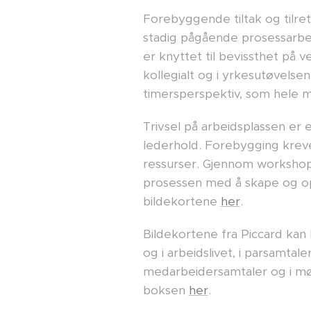
Forebyggende tiltak og tilre
stadig pågående prosessarbeid.
er knyttet til bevissthet på 
kollegialt og i yrkesutøvelsen
timersperspektiv, som hele 
Trivsel på arbeidsplassen er 
lederhold. Forebygging kreve
ressurser. Gjennom workshope
prosessen med å skape og op
bildekortene
her
.
Bildekortene fra Piccard kan 
og i arbeidslivet, i parsamtal
medarbeidersamtaler og i møt
boksen
her
.