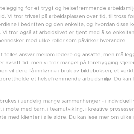
ttelegging for et trygt og helsefremmende arbeidsmiljø
 Vi tror trivsel på arbeidsplassen over tid, til tross fo
verdiene i bedriften og den enkelte, og hvordan disse 
. Vi tror også at arbeidslivet er tjent med å se enkeltan
mennesker med ulike roller som påvirker hverandre.
et felles ansvar mellom ledere og ansatte, men må legge
r avsatt tid, men vi tror mangel på forebygging stjel
n vil dere få innføring i bruk av bildeboksen, et verk
prettholde et helsefremmende arbeidsmiljø. Du kan 
brukes i uendelig mange sammenhenger - i individuell v
er, i møte med barn, i teamutvikling, i kreative prosesse
e med klienter i alle aldre. Du kan lese mer om ulike