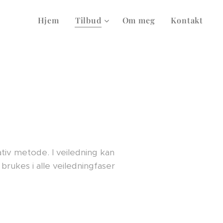
Hjem
Tilbud
Om meg
Kontakt
ativ metode. I veiledning kan
 brukes i alle veiledningfaser