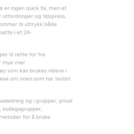
 er ingen quick fix, men et
r utfordringer og tidspress,
kommer til uttrykk både
satte i et 24-
s til rette for fra
er mye mer
tøy som kan brukes videre i
lese om noen som har testet
eiledning og i grupper, privat
r, kollegagrupper,
 metoder for å bruke