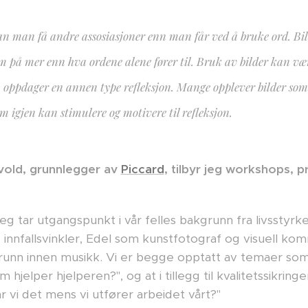
an man få andre assosiasjoner enn man får ved å bruke ord. Bil
på mer enn hva ordene alene fører til. Bruk av bilder kan være
 oppdager en annen type refleksjon. Mange opplever bilder so
m igjen kan stimulere og motivere til refleksjon.
old, grunnlegger av
Piccard
, tilbyr jeg workshops,
tar utgangspunkt i vår felles bakgrunn fra livsstyrket
e innfallsvinkler, Edel som kunstfotograf og visuell 
nn innen musikk. Vi er begge opptatt av temaer som
hjelper hjelperen?", og at i tillegg til kvalitetssikringe
r vi det mens vi utfører arbeidet vårt?"