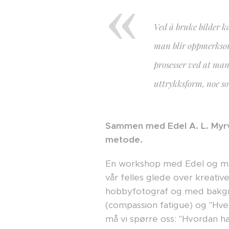
Ved å bruke bilder k
man blir oppmerksom 
prosesser ved at man
uttrykksform, noe so
Sammen med Edel A. L. Myrv
metode.
En workshop med Edel og meg 
vår felles glede over kreativ
hobbyfotograf og med bakgru
(compassion fatigue) og "Hvem 
må vi spørre oss: "Hvordan ha